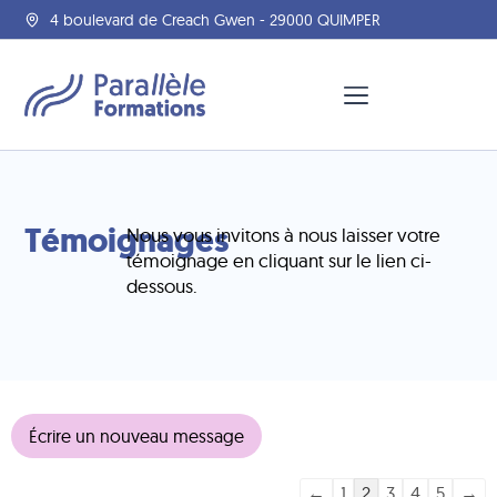
4 boulevard de Creach Gwen - 29000 QUIMPER
Témoignages
Nous vous invitons à nous laisser votre
témoignage en cliquant sur le lien ci-
dessous.
←
1
2
3
4
5
→