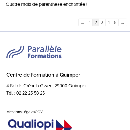
Quatre mois de parenthèse enchantée !
←
1
2
3
4
5
→
Centre de Formation à Quimper
4 Bd de Créac’h Gwen, 29000 Quimper
Tél. : 02 22 25 58 25
Mentions Légales
CGV