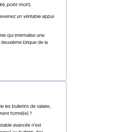
ité, point mort).
devenez un véritable appui
mie qui internalise une
la deuxième brique de la
es bulletins de salaire,
iment formé(e) ?
ptable avancée n’est