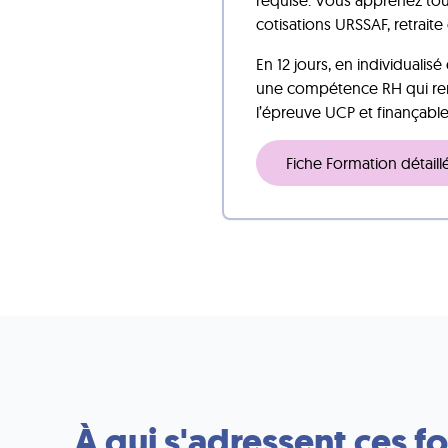
requise. Vous apprenez tout
cotisations URSSAF, retrai
En 12 jours, en individualis
une compétence RH qui renfo
l’épreuve UCP et finançable
Fiche Formation détaill
À qui s'adressent ces f