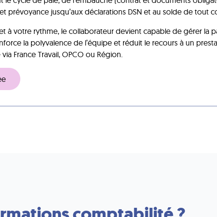
 le cycle de paie, de l’embauche (contrat et documents obligatoi
te et prévoyance jusqu’aux déclarations DSN et au solde de tout
é et à votre rythme, le collaborateur devient capable de gérer la 
rce la polyvalence de l’équipe et réduit le recours à un prestat
 via France Travail, OPCO ou Région.
ée
ormations comptabilité ?