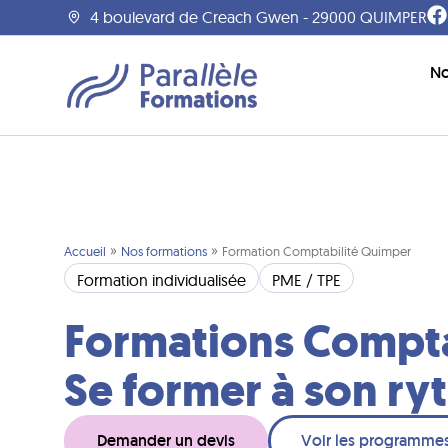
4 boulevard de Creach Gwen - 29000 QUIMPER
No
»
»
Accueil
Nos formations
Formation Comptabilité Quimper
Formation individualisée
PME / TPE
Formations Compta
Se former à son r
Demander un devis
Voir les programmes